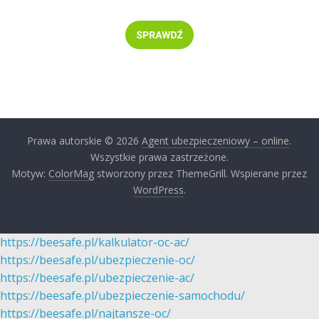
Prawa autorskie © 2026
Agent ubezpieczeniowy – online
.
Wszystkie prawa zastrzeżone.
Motyw:
ColorMag
stworzony przez ThemeGrill. Wspierane przez
WordPress
.
https://beesafe.pl/kalkulator-oc-ac/
https://beesafe.pl/ubezpieczenie-oc/
https://beesafe.pl/ubezpieczenie-ac/
https://beesafe.pl/ubezpieczenie-samochodu/
https://beesafe.pl/najtansze-oc/