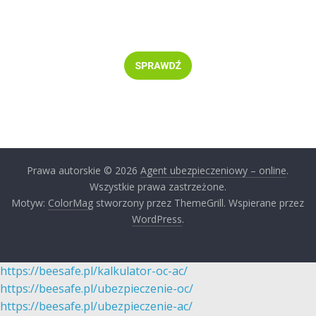
Prawa autorskie © 2026
Agent ubezpieczeniowy – online
.
Wszystkie prawa zastrzeżone.
Motyw:
ColorMag
stworzony przez ThemeGrill. Wspierane przez
WordPress
.
https://beesafe.pl/kalkulator-oc-ac/
https://beesafe.pl/ubezpieczenie-oc/
https://beesafe.pl/ubezpieczenie-ac/