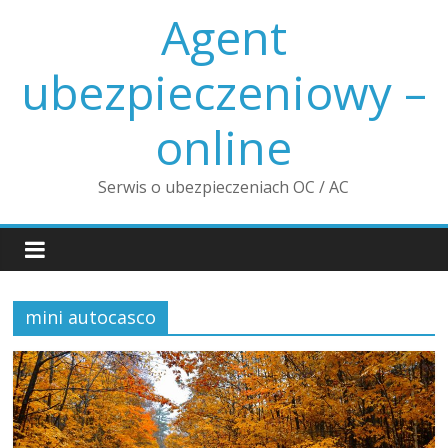
Skip
Agent
to
content
ubezpieczeniowy –
online
Serwis o ubezpieczeniach OC / AC
mini autocasco